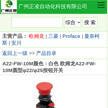
广州正凌自动化科技有限公司
主营产品：
欧姆龙
|
三菱
|
Proface
|
曼奈柯
斯
|
安川
返回上一级
>>
产品目录
A22-FW-10M颜色：白色 欧姆龙A22-FW-
10M圆型φ22/φ25按钮开关