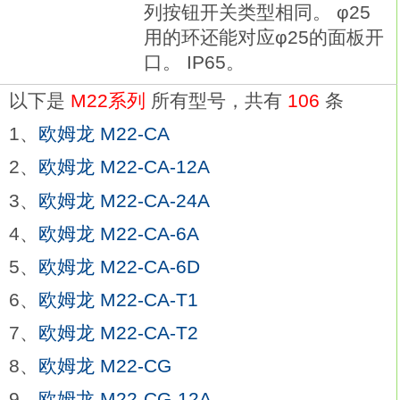
列按钮开关类型相同。 φ25
用的环还能对应φ25的面板开
口。 IP65。
以下是
M22系列
所有型号，共有
106
条
1、
欧姆龙 M22-CA
2、
欧姆龙 M22-CA-12A
3、
欧姆龙 M22-CA-24A
4、
欧姆龙 M22-CA-6A
5、
欧姆龙 M22-CA-6D
6、
欧姆龙 M22-CA-T1
7、
欧姆龙 M22-CA-T2
8、
欧姆龙 M22-CG
9、
欧姆龙 M22-CG-12A