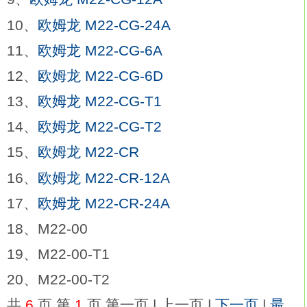
10、
欧姆龙 M22-CG-24A
11、
欧姆龙 M22-CG-6A
12、
欧姆龙 M22-CG-6D
13、
欧姆龙 M22-CG-T1
14、
欧姆龙 M22-CG-T2
15、
欧姆龙 M22-CR
16、
欧姆龙 M22-CR-12A
17、
欧姆龙 M22-CR-24A
18、M22-00
19、M22-00-T1
20、M22-00-T2
共
6
页 第
1
页 第一页 | 上一页 |
下一页
|
最