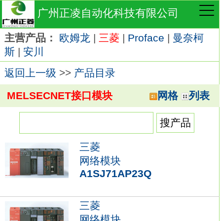
广州正凌自动化科技有限公司
主营产品：
欧姆龙
|
三菱
|
Proface
|
曼奈柯
斯
|
安川
返回上一级
>>
产品目录
MELSECNET接口模块
网格
列表
三菱
网络模块
A1SJ71AP23Q
三菱
网络模块