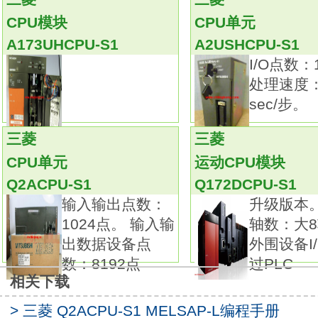
的应用逻辑作为一个设定文件进行存储，
CPU模块
CPU单元
或者从已保存设定文件进行读取
Q2ASHCPU-S1
A173UHCPU-S1
A2USHCPU-S1
Q2ASHCPU-S1参数设置教程。
I/O点数：
主基板需要配CPU和电源。
处理速度：
需要1个电源模块。
sec/步。
用于安装Q系列模块。
具有卓越性能的各种模块,
三菱
三菱
满足从模拟量到定位的各种控制需求。
CPU单元
运动CPU模块
Q系列模块产品包括种类丰富的各种I/O、模拟
Q2ACPU-S1
Q172DCPU-S1
功能模块。
输入输出点数：
升级版本。
可地满足开关、传感器等的输入输出，温度、重
1024点。 输入输
轴数：大
量和电机、驱动器的控制，
出数据设备点
外围设备I
以及要求控制的定位等各行业、各领域的控制需
数：8192点
过PLC
Q2ASHCPU-S1参数设置教程。
相关下载
还可与CPU模块组合使用，实现恰如其分的控制
出：2通道。
> 三菱 Q2ACPU-S1 MELSAP-L编程手册