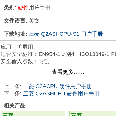
类别:
硬件
用户手册
文件语言:
英文
下载地址:
三菱 Q2ASHCPU-S1 用户手册
应用：扩展用。
适合安全标准：EN954-1类别4，ISO13849-1 P
安全输入点数：1点。
使用专用设定工具直观地进行配置。
查看更多……
构成设定使用丰富的组件可轻松、快捷地设定硬
Q2ASHCPU-S1参数设置教程。
上一条:
三菱 Q2ACPU 硬件用户手册
创建逻辑对于安全设备，通过使用自动生成的标
下一条:
三菱 Q2ASHCPU 硬件用户手册
可以方便地创建逻辑。
逻辑的导入和导出。
相关产品
可以只把对输入输出模块的连接设定和通过功能
三菱
三菱