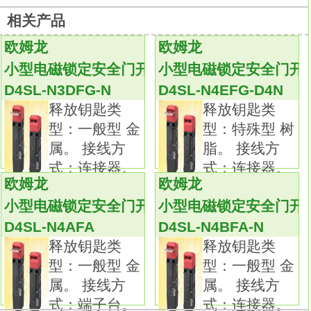
新增了2NC/1NO及3NC接点结构的3接点型
相关产品
D4SL-N3SFG基础知识。
另备有MBB接点型。
欧姆龙
欧姆龙
标准化的镀金接点保证了接触的高可靠性
小型电磁锁定安全门开关
小型电磁锁定安全门开
D4SL-N3SFG
D4SL-N3DFG-N
D4SL-N4EFG-D4N
可用于一般负载和微小负载。种类：安全限位
释放钥匙类
释放钥匙类
开关 （带强制断开动作装置）D4SL-N3SFG基
型：一般型 金
型：特殊型 树
础知识。
属。 接线方
脂。 接线方
传动杆：柱塞型。
式：连接器。
式：连接器。
导管口：M20。
欧姆龙
欧姆龙
螺线管电
螺线管电
内置开关：1NC/1NO（速动型）。
小型电磁锁定安全门开关
小型电磁锁定安全门开
坚固的安全限位开关配备了通过强制断开操作
D4SL-N4AFA
D4SL-N4BFA-N
认证的金属外壳慢动和速动接点。
释放钥匙类
释放钥匙类
新增了强制断开动作装置（仅NC接点），可以
型：一般型 金
型：一般型 金
在发生像接点熔断等故障时断开接点。
属。 接线方
属。 接线方
摆杆设置的安全性确保了在动作位置指示灯面
式：端子台。
式：连接器。
板和摆杆之间采用齿轮啮合的装置D4SL-